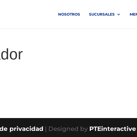
NOSOTROS
SUCURSALES
ME
dor
 de privacidad
| Designed by
PTEinteractive