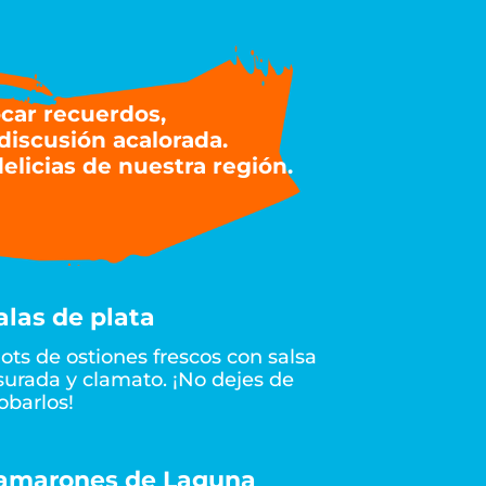
ocar recuerdos,
 discusión acalorada.
delicias de nuestra región.
alas de plata
ots de ostiones frescos con salsa
surada y clamato. ¡No dejes de
obarlos!
amarones de Laguna