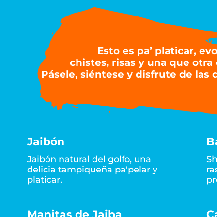
Esto es pa’ platicar, ev
chistes, risas y una que otra
Pásele, siéntese y disfrute de las 
Jaibón
B
Jaibón natural del golfo, una
Sh
delicia tampiqueña pa'pelar y
ra
platicar.
pr
Manitas de Jaiba
C