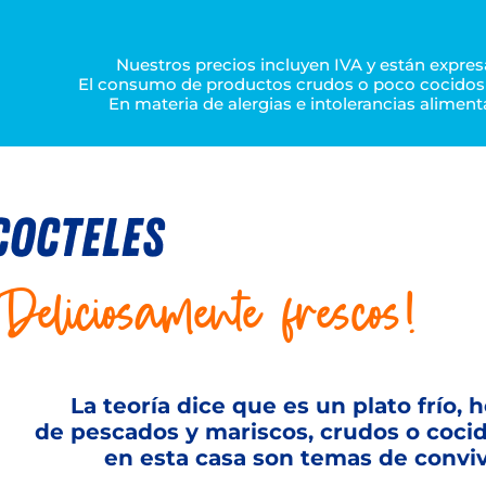
Nuestros precios incluyen IVA y están expr
El consumo de productos crudos o poco cocidos 
En materia de alergias e intolerancias aliment
COCTELES
¡Deliciosamente frescos!
La teoría dice que es un plato frío, 
de pescados y mariscos, crudos o coci
en esta casa son temas de convive