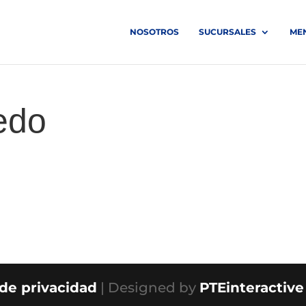
NOSOTROS
SUCURSALES
ME
redo
 de privacidad
| Designed by
PTEinteractive