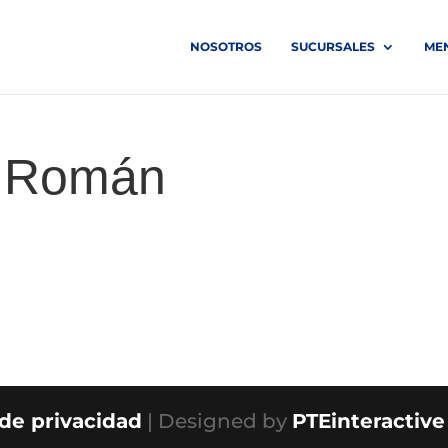
NOSOTROS
SUCURSALES
ME
n Román
 de privacidad
| Designed by
PTEinteractive