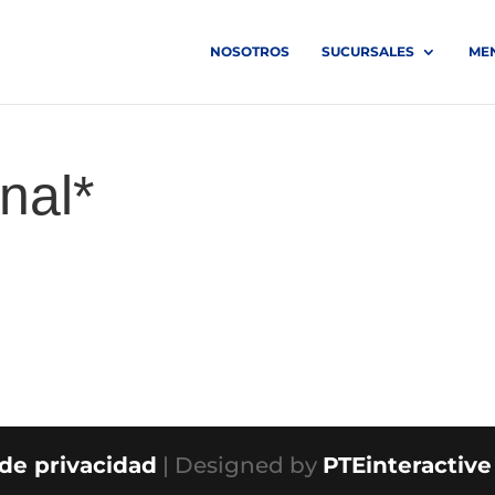
NOSOTROS
SUCURSALES
ME
onal*
 de privacidad
| Designed by
PTEinteractive