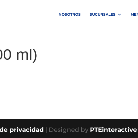
NOSOTROS
SUCURSALES
ME
00 ml)
 de privacidad
| Designed by
PTEinteractive