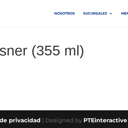
NOSOTROS
SUCURSALES
ME
sner (355 ml)
 de privacidad
| Designed by
PTEinteractive